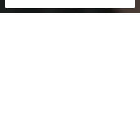
CREAMOS SOFTWARE
CON UN PUNTO
GAMBERRO
.
QUÉ ES EL
UX
.