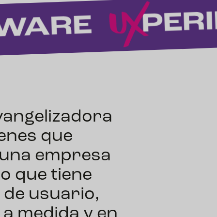
angelizadora
ienes que
s una empresa
o que tiene
 de usuario,
 a medida y en