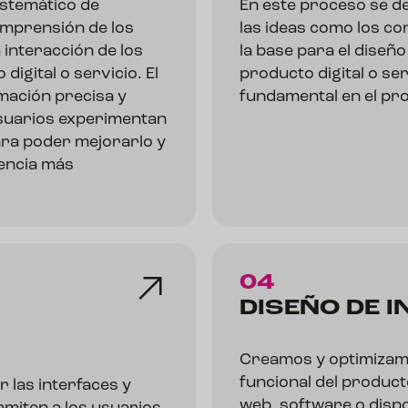
stemático de
En este proceso se de
comprensión de los
las ideas como los c
 interacción de los
la base para el diseño
igital o servicio. El
producto digital o ser
mación precisa y
fundamental en el pr
usuarios experimentan
ara poder mejorarlo y
encia más
04
DISEÑO DE
I
Creamos y optimizamo
funcional del producto
 las interfaces y
web, software o dispos