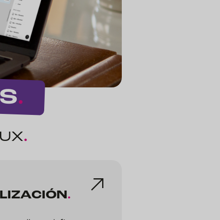
S
.
UX
.
LIZACIÓN
.