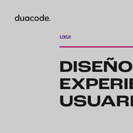
UXUI
DISEÑO
EXPERI
USUAR