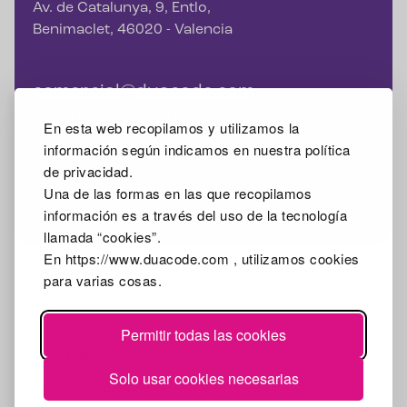
Av. de Catalunya, 9, Entlo,
Benimaclet, 46020 - Valencia
comercial@duacode.com
+34 981 065 089
En esta web recopilamos y utilizamos la
información según indicamos en nuestra política
de privacidad.
Una de las formas en las que recopilamos
Facebook
Instagram
X
Linkedin
Google Mybusiness
información es a través del uso de la tecnología
llamada “cookies”.
En https://www.duacode.com , utilizamos cookies
2026
para varias cosas.
Aviso legal
Permitir todas las cookies
Política de Privacidad
Solo usar cookies necesarias
Política de cookies