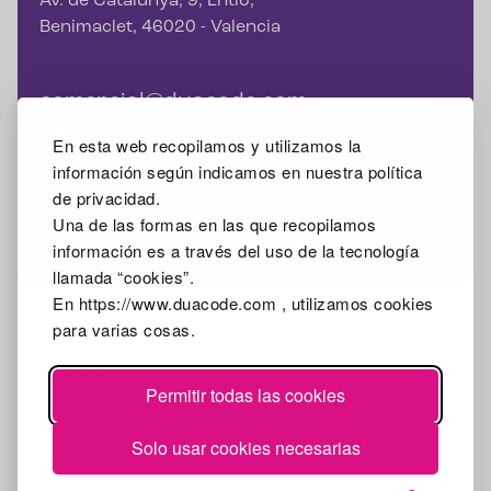
Av. de Catalunya, 9, Entlo,
Benimaclet, 46020 - Valencia
comercial@duacode.com
+34 981 065 089
En esta web recopilamos y utilizamos la
información según indicamos en nuestra política
de privacidad.
Una de las formas en las que recopilamos
Facebook
Instagram
X
Linkedin
Google Mybusiness
información es a través del uso de la tecnología
llamada “cookies”.
En https://www.duacode.com , utilizamos cookies
2026
para varias cosas.
Aviso legal
Permitir todas las cookies
Política de Privacidad
Solo usar cookies necesarias
Política de cookies