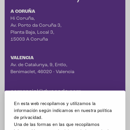
A CORUÑA
Hi Coruña,
Av. Porto da Coruña 3,
Planta Baja, Local 3,
15003 A Coruña
VALENCIA
Av. de Catalunya, 9, Entlo,
Benimaclet, 46020 - Valencia
comercial@duacode.com
+34 981 065 089
En esta web recopilamos y utilizamos la
información según indicamos en nuestra política
de privacidad.
Una de las formas en las que recopilamos
Facebook
Instagram
X
Linkedin
Google Mybusiness