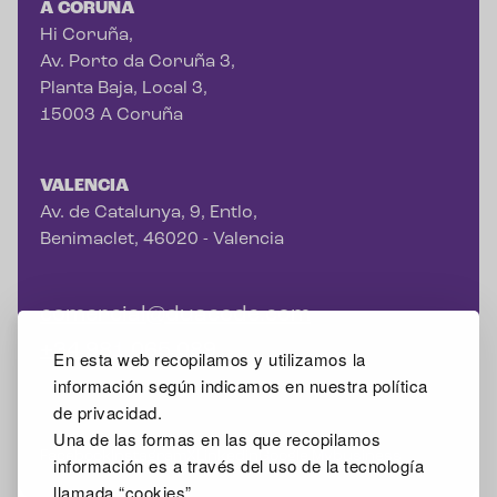
A CORUÑA
Hi Coruña,
Av. Porto da Coruña 3,
Planta Baja, Local 3,
15003 A Coruña
VALENCIA
Av. de Catalunya, 9, Entlo,
Benimaclet, 46020 - Valencia
comercial@duacode.com
+34 981 065 089
En esta web recopilamos y utilizamos la
información según indicamos en nuestra política
de privacidad.
Una de las formas en las que recopilamos
Facebook
Instagram
X
Linkedin
Google Mybusiness
información es a través del uso de la tecnología
llamada “cookies”.