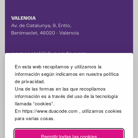
VALENCIA
Av. de Catalunya, 9, Entlo,
Benimaclet, 46020 - Valencia
comercial@duacode.com
+34 981 065 089
En esta web recopilamos y utilizamos la
información según indicamos en nuestra política
de privacidad.
Una de las formas en las que recopilamos
Facebook
Instagram
X
Linkedin
Google Mybusiness
información es a través del uso de la tecnología
llamada “cookies”.
En https://www.duacode.com , utilizamos cookies
2026
para varias cosas.
Aviso legal
Permitir todas las cookies