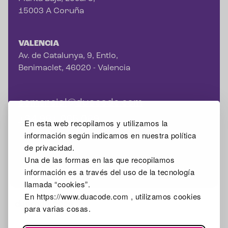
15003 A Coruña
VALENCIA
Av. de Catalunya, 9, Entlo,
Benimaclet, 46020 - Valencia
comercial@duacode.com
+34 981 065 089
En esta web recopilamos y utilizamos la
información según indicamos en nuestra política
de privacidad.
Una de las formas en las que recopilamos
Facebook
Instagram
X
Linkedin
Google Mybusiness
información es a través del uso de la tecnología
llamada “cookies”.
En https://www.duacode.com , utilizamos cookies
2026
para varias cosas.