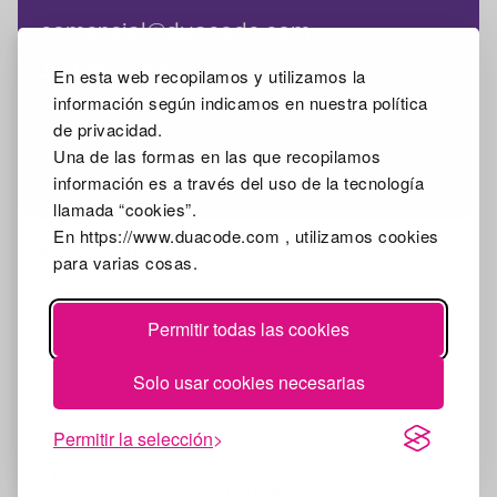
comercial@duacode.com
+34 981 065 089
En esta web recopilamos y utilizamos la
información según indicamos en nuestra política
de privacidad.
Una de las formas en las que recopilamos
Facebook
Instagram
X
Linkedin
Google Mybusiness
información es a través del uso de la tecnología
llamada “cookies”.
En https://www.duacode.com , utilizamos cookies
2026
para varias cosas.
Aviso legal
Permitir todas las cookies
Política de Privacidad
Solo usar cookies necesarias
Política de cookies
Permitir la selección
Gestionar cookies
Empresa beneficiaria "Primera experiencia profesional
Juventud"