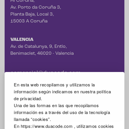
Hi Coruña,
Av. Porto da Coruña 3,
Planta Baja, Local 3,
15003 A Coruña
VALENCIA
Av. de Catalunya, 9, Entlo,
Benimaclet, 46020 - Valencia
comercial@duacode.com
+34 981 065 089
En esta web recopilamos y utilizamos la
información según indicamos en nuestra política
de privacidad.
Una de las formas en las que recopilamos
Facebook
Instagram
X
Linkedin
Google Mybusiness
información es a través del uso de la tecnología
llamada “cookies”.
En https://www.duacode.com , utilizamos cookies